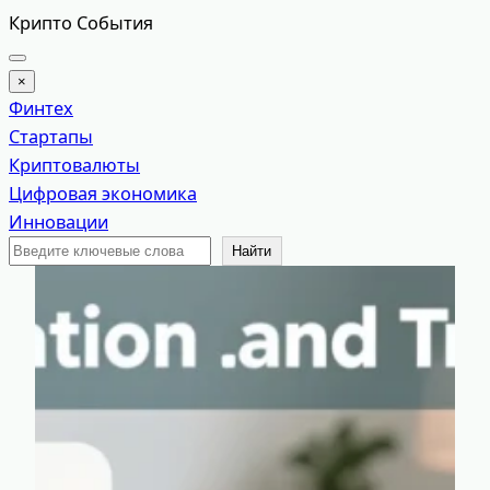
Перейти
Крипто События
к
содержимому
×
Финтех
Стартапы
Криптовалюты
Цифровая экономика
Инновации
Поиск
Найти