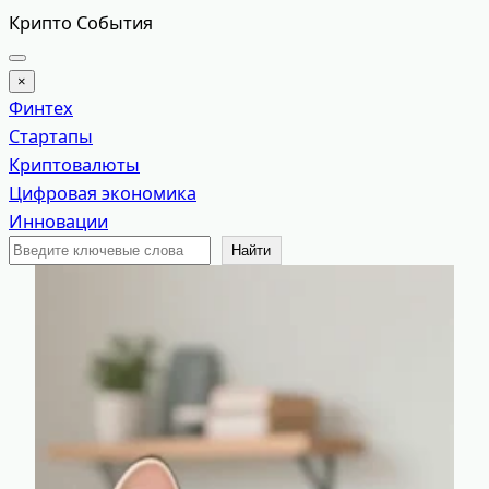
Перейти
Крипто События
к
содержимому
×
Финтех
Стартапы
Криптовалюты
Цифровая экономика
Инновации
Поиск
Найти