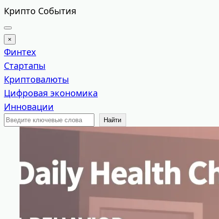
Перейти
Крипто События
к
содержимому
×
Финтех
Стартапы
Криптовалюты
Цифровая экономика
Инновации
Поиск
Найти