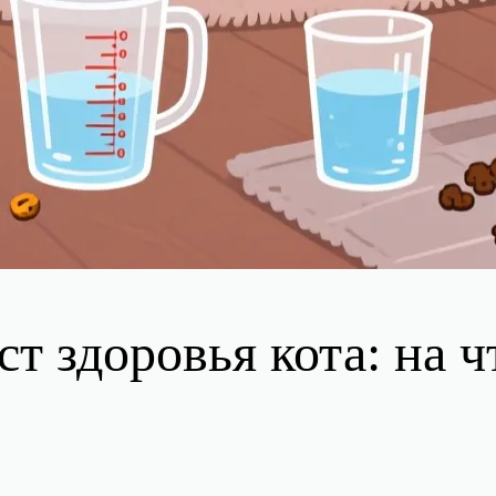
т здоровья кота: на ч