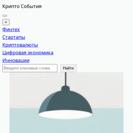
Перейти
Крипто События
к
содержимому
×
Финтех
Стартапы
Криптовалюты
Цифровая экономика
Инновации
Поиск
Найти