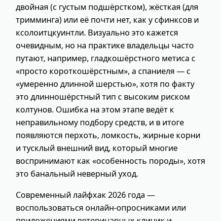
двойная (с густым подшёрстком), жёсткая (для
тримминга) или её почти нет, как у сфинксов и
ксолоитцкуинтли. Визуально это кажется
очевидным, но на практике владельцы часто
путают, например, гладкошёрстного метиса с
«просто короткошёрстным», а спаниеля — с
«умеренно длинной шерстью», хотя по факту
это длинношёрстный тип с высоким риском
колтунов. Ошибка на этом этапе ведёт к
неправильному подбору средств, и в итоге
появляются перхоть, ломкость, жирные корни
и тусклый внешний вид, который многие
воспринимают как «особенность породы», хотя
это банальный неверный уход.
Современный лайфхак 2026 года —
воспользоваться онлайн‑опросниками или
приложениями ветеринарных клиник и