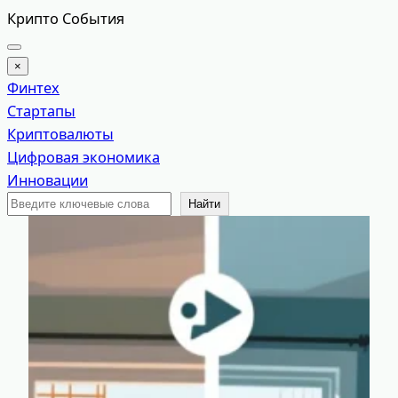
Перейти
Крипто События
к
содержимому
×
Финтех
Стартапы
Криптовалюты
Цифровая экономика
Инновации
Поиск
Найти