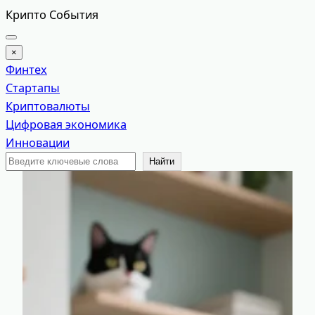
Перейти
Крипто События
к
содержимому
×
Финтех
Стартапы
Криптовалюты
Цифровая экономика
Инновации
Поиск
Найти