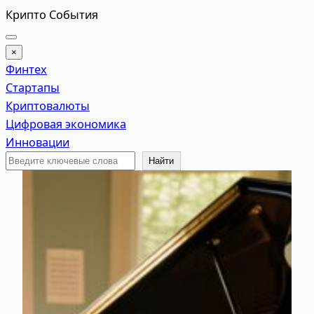
Перейти
Крипто События
к
содержимому
×
Финтех
Стартапы
Криптовалюты
Цифровая экономика
Инновации
Поиск
Найти