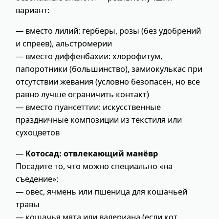
вариант:
— вместо лилий: герберы, розы (без удобрений
и спреев), альстромерии
— вместо диффенбахии: хлорофитум,
папоротники (большинство), замиокулькас при
отсутствии жевания (условно безопасен, но всё
равно лучше ограничить контакт)
— вместо пуансеттии: искусственные
праздничные композиции из текстиля или
сухоцветов
—
Котосад: отвлекающий манёвр
Посадите то, что можно специально «на
съедение»:
— овёс, ячмень или пшеница для кошачьей
травы
— кошачья мята или валериана (если кот