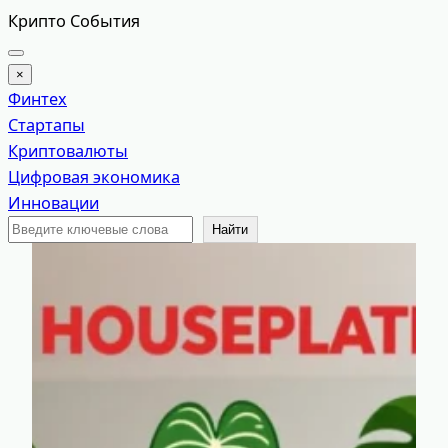
Перейти
Крипто События
к
содержимому
×
Финтех
Стартапы
Криптовалюты
Цифровая экономика
Инновации
Поиск
Найти