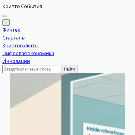
Перейти
Крипто События
к
содержимому
×
Финтех
Стартапы
Криптовалюты
Цифровая экономика
Инновации
Поиск
Найти