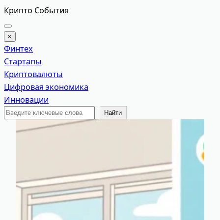
Перейти
Крипто События
к
содержимому
×
Финтех
Стартапы
Криптовалюты
Цифровая экономика
Инновации
Поиск
Найти