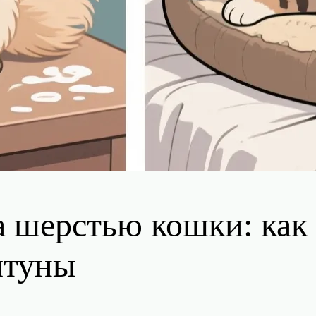
а шерстью кошки: как
лтуны