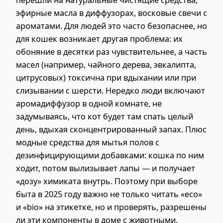
перешли на натуральные чистящие средства,
эфирные масла в диффузорах, восковые свечи с
ароматами. Для людей это часто безопаснее, но
для кошек возникает другая проблема: их
обоняние в десятки раз чувствительнее, а часть
масел (например, чайного дерева, эвкалипта,
цитрусовых) токсична при вдыхании или при
слизывании с шерсти. Нередко люди включают
аромадиффузор в одной комнате, не
задумываясь, что кот будет там спать целый
день, вдыхая сконцентрированный запах. Плюс
модные средства для мытья полов с
дезинфицирующими добавками: кошка по ним
ходит, потом вылизывает лапы — и получает
«дозу» химиката внутрь. Поэтому при выборе
быта в 2025 году важно не только читать «eco»
и «bio» на этикетке, но и проверять, разрешены
ли эти компоненты в доме с животными.