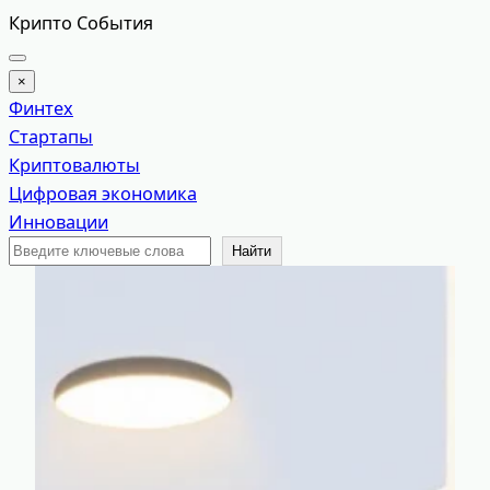
Перейти
Крипто События
к
содержимому
×
Финтех
Стартапы
Криптовалюты
Цифровая экономика
Инновации
Поиск
Найти