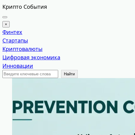
Перейти
Крипто События
к
содержимому
×
Финтех
Стартапы
Криптовалюты
Цифровая экономика
Инновации
Поиск
Найти