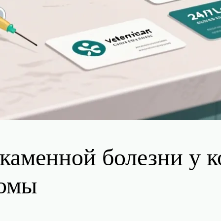
аменной болезни у ко
томы