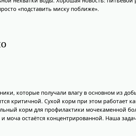
ьной нехватки воды. Хорошая новость: питьевой 
 просто «подставить миску поближе».
ло
ки, которые получали влагу в основном из добы
вится критичной. Сухой корм при этом работает 
альный корм для профилактики мочекаменной боле
и моча остаётся концентрированной. Наша задач