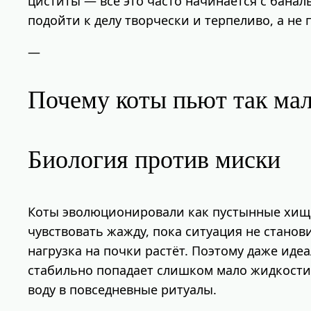
циститы — всё это часто начинается с банал
подойти к делу творчески и терпеливо, а не
—
Почему коты пьют так ма
Биология против миски
Коты эволюционировали как пустынные хищни
чувствовать жажду, пока ситуация не стано
нагрузка на почки растёт. Поэтому даже иде
стабильно попадает слишком мало жидкости 
воду в повседневные ритуалы.