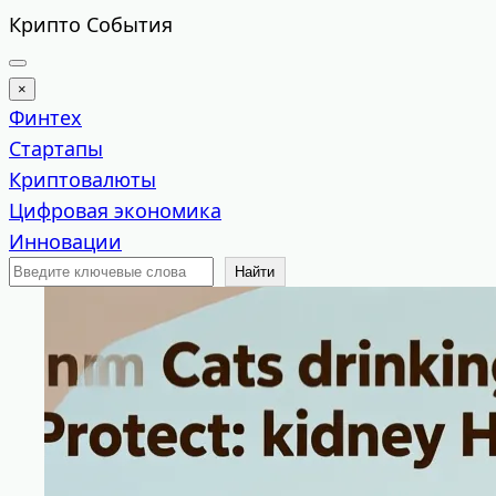
Перейти
Крипто События
к
содержимому
×
Финтех
Стартапы
Криптовалюты
Цифровая экономика
Инновации
Поиск
Найти