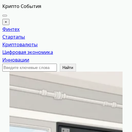
Перейти
Крипто События
к
содержимому
×
Финтех
Стартапы
Криптовалюты
Цифровая экономика
Инновации
Поиск
Найти