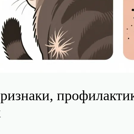
признаки, профилактик
х