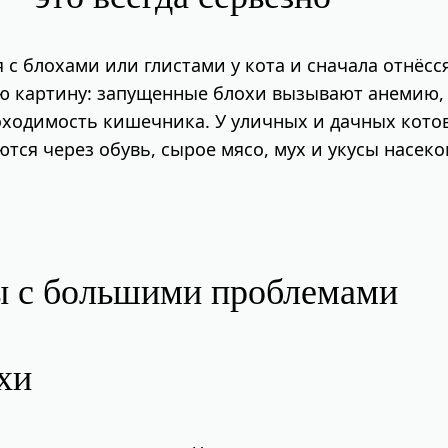
 с блохами или глистами у кота и сначала отнёсс
гую картину: запущенные блохи вызывают анемию
ходимость кишечника. У уличных и дачных котов 
ся через обувь, сырое мясо, мух и укусы насек
ы с большими проблемами
охи