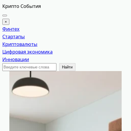
Перейти
Крипто События
к
содержимому
×
Финтех
Стартапы
Криптовалюты
Цифровая экономика
Инновации
Поиск
Найти