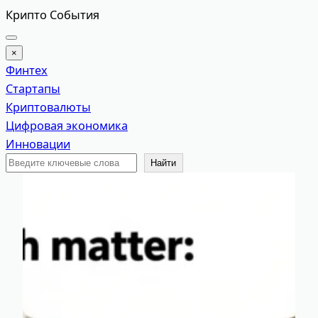
Перейти
Крипто События
к
содержимому
×
Финтех
Стартапы
Криптовалюты
Цифровая экономика
Инновации
Поиск
Найти