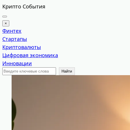
Перейти
Крипто События
к
содержимому
×
Финтех
Стартапы
Криптовалюты
Цифровая экономика
Инновации
Поиск
Найти