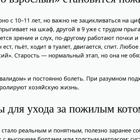
о с 10–11 лет, но важно не зацикливаться на циф
прыгивает на шкаф, другой в 9 уже с трудом прыг
тся зрение и слух, по‑другому работают почки и
 ест, пьёт, ходит в туалет, двигается, спит. Люб
ький». Старость — нормальный этап, но она не об
валидом» и постоянно болеть. При разумном под
нтролируют хозяйскую жизнь.
 для ухода за пожилым кото
 стало реальным и понятным, полезно заранее с
к с высокими бортами или толстым матрасом: сус