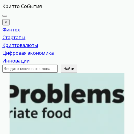
Перейти
Крипто События
к
содержимому
×
Финтех
Стартапы
Криптовалюты
Цифровая экономика
Инновации
Поиск
Найти